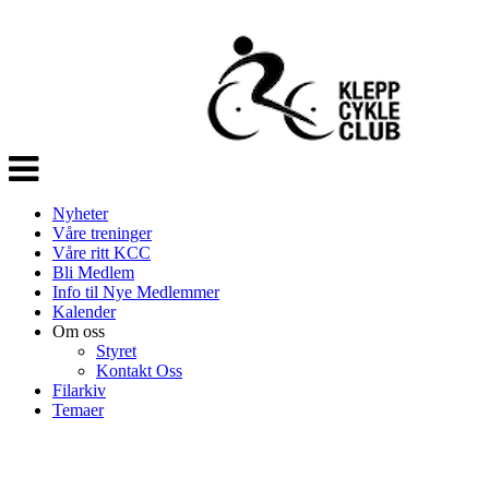
Veksle
navigasjon
Nyheter
Våre treninger
Våre ritt KCC
Bli Medlem
Info til Nye Medlemmer
Kalender
Om oss
Styret
Kontakt Oss
Filarkiv
Temaer