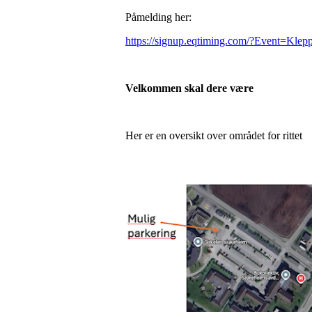
Påmelding her:
https://signup.eqtiming.com/?Event=Klepp
Velkommen skal dere være
Her er en oversikt over området for rittet