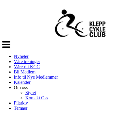
Veksle
navigasjon
Nyheter
Våre treninger
Våre ritt KCC
Bli Medlem
Info til Nye Medlemmer
Kalender
Om oss
Styret
Kontakt Oss
Filarkiv
Temaer