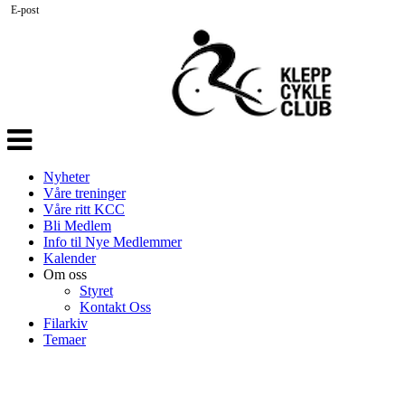
E-post
Veksle
navigasjon
Nyheter
Våre treninger
Våre ritt KCC
Bli Medlem
Info til Nye Medlemmer
Kalender
Om oss
Styret
Kontakt Oss
Filarkiv
Temaer