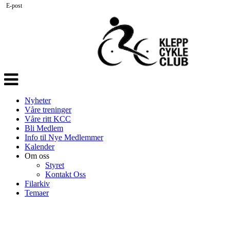
E-post
Veksle
navigasjon
Nyheter
Våre treninger
Våre ritt KCC
Bli Medlem
Info til Nye Medlemmer
Kalender
Om oss
Styret
Kontakt Oss
Filarkiv
Temaer