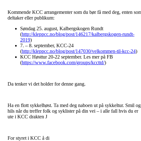
Kommende KCC arrangementer som du bør få med deg, enten so
deltaker eller publikum:
Søndag 25. august, Kalbergskogen Rundt
(
http://kleppcc.no/blog/post/146217/kalbergskogen-rundt-
2019
)
7. – 8. september, KCC-24
(
http://kleppcc.no/blog/post/147030/velkommen-til-kcc-24
)
KCC Høsttur 20-22 september. Les mer på FB
(
https://www.facebook.com/groups/kccttd/
)
Da tenker vi det holder for denne gang.
Ha en flott sykkelhøst. Ta med deg naboen ut på sykkeltur. Smil og
hils når du treffer folk og syklister på din vei – i alle fall hvis du er
ute i KCC drakten J
For styret i KCC å di