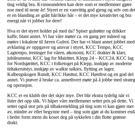
ting veldig bra. Kvinneandelen kan dere som er medlemmer gjøre
noe med til neste år! Styret er en vanvittig god gjeng og selv om de
er en blanding av grått hår/ikke hår – er det mye kreativitet og bra
energi når vi jobber for dere!
Hva er det styret holder på med da? Spiser gulrøtter og drikker
kaffe, blant annet. Vi har våre møter ca. en gang per måned og
møtes i lokalene til Jæren Gulrot. Der har vi blant annet jobbet med
avklaring av oppgaver og ansvar i styret, KCC Tempo, KCC
Lagtempo, treninger for våren, økonomi, KCC drakter & klær,
jubileumstur, KCC lag for Mairittet, Klepp 24 – KCC24, KCC lag
for Nordsjørittet, KCC i folketoget på Klepp, innkjøp av moderne
tidtakerutstyr, innkjøp av walkie talkies, flytting av lager,
Kalbergskogen Rundt, KCC Høsttur, KCC Høstfest og en god del
annet. Vi prøver å bruke ca. annethvert møte på å jobbe med strateg
og operasjon.
KCC er en klubb der det skjer mye. Det blir ekstra tydelig når vi
lister det opp slik. Vi håper våre medlemmer setter pris på dette. Vi
setter også stor pris på tilbakemelding på ting som vi kan gjøre mer
av, mindre av eller begynne med – ting som gjør at du kommer end
i bedre form mens du koser deg på sykkelen i din flotte grønne
drakt.