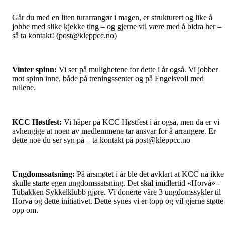
Går du med en liten turarrangør i magen, er strukturert og like å
jobbe med slike kjekke ting – og gjerne vil være med å bidra her –
så ta kontakt! (post@kleppcc.no)
Vinter spinn:
Vi ser på mulighetene for dette i år også. Vi jobber
mot spinn inne, både på treningssenter og på Engelsvoll med
rullene.
KCC Høstfest:
Vi håper på KCC Høstfest i år også, men da er vi
avhengige at noen av medlemmene tar ansvar for å arrangere. Er
dette noe du ser syn på – ta kontakt på post@kleppcc.no
Ungdomssatsning:
På årsmøtet i år ble det avklart at KCC nå ikke
skulle starte egen ungdomssatsning. Det skal imidlertid «Horvå» -
Tubakken Sykkelklubb gjøre. Vi donerte våre 3 ungdomssykler til
Horvå og dette initiativet. Dette synes vi er topp og vil gjerne støtte
opp om.