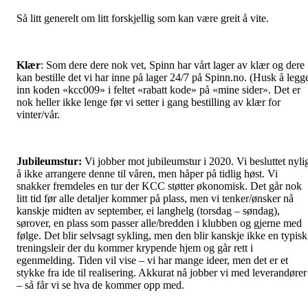
Så litt generelt om litt forskjellig som kan være greit å vite.
Klær
: Som dere dere nok vet, Spinn har vårt lager av klær og dere
kan bestille det vi har inne på lager 24/7 på Spinn.no. (Husk å legg
inn koden «kcc009» i feltet «rabatt kode» på «mine sider». Det er
nok heller ikke lenge før vi setter i gang bestilling av klær for
vinter/vår.
Jubileumstur:
Vi jobber mot jubileumstur i 2020. Vi besluttet nyli
å ikke arrangere denne til våren, men håper på tidlig høst. Vi
snakker fremdeles en tur der KCC støtter økonomisk. Det går nok
litt tid før alle detaljer kommer på plass, men vi tenker/ønsker nå
kanskje midten av september, ei langhelg (torsdag – søndag),
sørover, en plass som passer alle/bredden i klubben og gjerne med
følge. Det blir selvsagt sykling, men den blir kanskje ikke en typisk
treningsleir der du kommer krypende hjem og går rett i
egenmelding. Tiden vil vise – vi har mange ideer, men det er et
stykke fra ide til realisering. Akkurat nå jobber vi med leverandører
– så får vi se hva de kommer opp med.