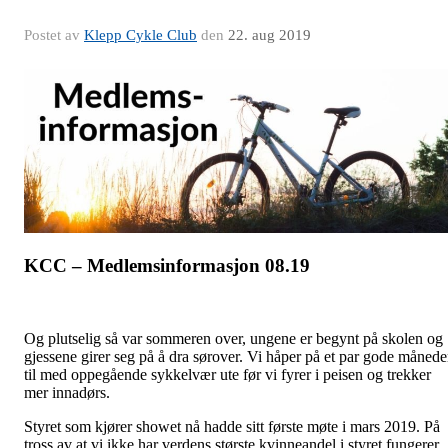
Postet av
Klepp Cykle Club
den
22. aug 2019
KCC – Medlemsinformasjon 08.19
Og plutselig så var sommeren over, ungene er begynt på skolen og
gjessene girer seg på å dra sørover. Vi håper på et par gode månede
til med oppegående sykkelvær ute før vi fyrer i peisen og trekker
mer innadørs.
Styret som kjører showet nå hadde sitt første møte i mars 2019. På
tross av at vi ikke har verdens største kvinneandel i styret fungerer