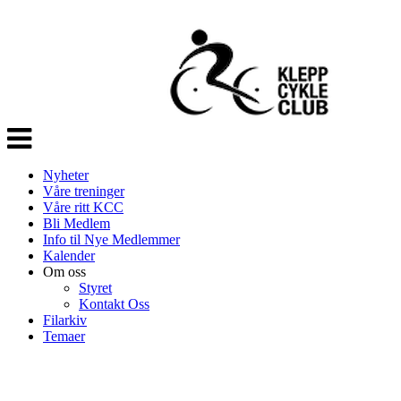
Veksle
navigasjon
Nyheter
Våre treninger
Våre ritt KCC
Bli Medlem
Info til Nye Medlemmer
Kalender
Om oss
Styret
Kontakt Oss
Filarkiv
Temaer