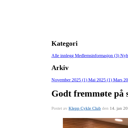
Kategori
Alle innlegg
Medlemsinformasjon (3)
Nyh
Arkiv
November 2025 (1)
Mai 2025 (1)
Mars 20
Godt fremmøte på 
Postet av
Klepp Cykle Club
den
14. jan 2