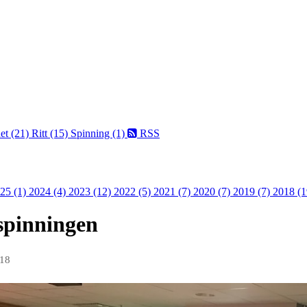
et (21)
Ritt (15)
Spinning (1)
RSS
25 (1)
2024 (4)
2023 (12)
2022 (5)
2021 (7)
2020 (7)
2019 (7)
2018 (1
spinningen
018