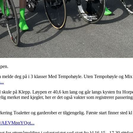
åpen.
n melde deg på i 3 klasser Med Tempobøyle. Uten Tempobøyle og Mix l
...
d skule på Klepp. Løypen er 40,6 km lang og går langs kysten fra Horp
g merket med kjegler, her er det også vakter som registrerer passering
ering Toaletter og garderober er tilgjengelig. Første start finner sted kl
aps/AEVMpnYQot...
et for etterpåmelding i sekretariatet ved start fra kl 16.15 - 17.30 rittd