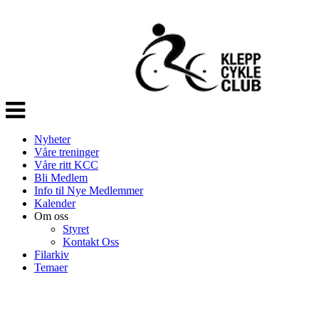
Veksle
navigasjon
Nyheter
Våre treninger
Våre ritt KCC
Bli Medlem
Info til Nye Medlemmer
Kalender
Om oss
Styret
Kontakt Oss
Filarkiv
Temaer