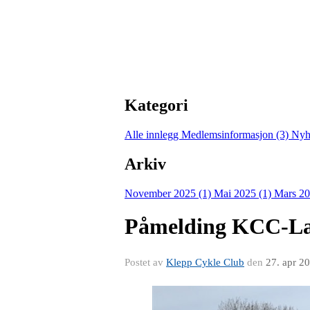
Kategori
Alle innlegg
Medlemsinformasjon (3)
Nyh
Arkiv
November 2025 (1)
Mai 2025 (1)
Mars 20
Påmelding KCC-La
Postet av
Klepp Cykle Club
den
27. apr 2