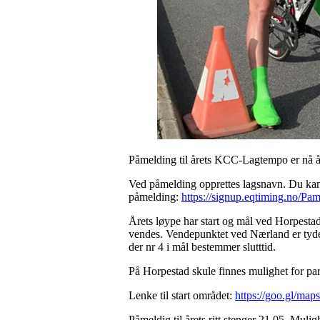
Påmelding til årets KCC-Lagtempo er nå 
Ved påmelding opprettes lagsnavn. Du ka
påmelding:
https://signup.eqtiming.no/Pam
Årets løype har start og mål ved Horpesta
vendes. Vendepunktet ved Nærland er tydeli
der nr 4 i mål bestemmer slutttid.
På Horpestad skule finnes mulighet for park
Lenke til start området:
https://goo.gl/m
Påmeldig til årets ritt stenger 21.05 Muligh