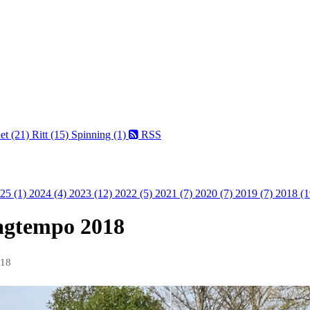
et (21)
Ritt (15)
Spinning (1)
RSS
25 (1)
2024 (4)
2023 (12)
2022 (5)
2021 (7)
2020 (7)
2019 (7)
2018 (1
gtempo 2018
018