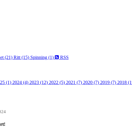
et (21)
Ritt (15)
Spinning (1)
RSS
25 (1)
2024 (4)
2023 (12)
2022 (5)
2021 (7)
2020 (7)
2019 (7)
2018 (1
024
rt!