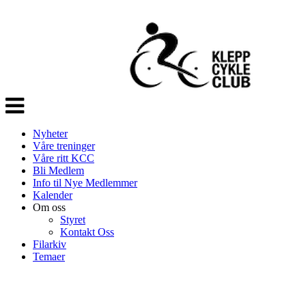
Veksle
navigasjon
Nyheter
Våre treninger
Våre ritt KCC
Bli Medlem
Info til Nye Medlemmer
Kalender
Om oss
Styret
Kontakt Oss
Filarkiv
Temaer