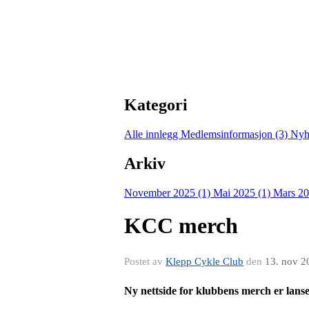
Kategori
Alle innlegg
Medlemsinformasjon (3)
Nyh
Arkiv
November 2025 (1)
Mai 2025 (1)
Mars 20
KCC merch
Postet av
Klepp Cykle Club
den
13. nov 2
Ny nettside for klubbens merch er lanse