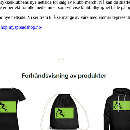
 sykkelklubbens nye nettside for salg av klubb-merch! Nå kan du skaffe
e er perfekt for alle medlemmer som vil vise klubbtilhørighet både på og
a vår nye nettside. Vi ser frem til å se mange av våre medlemmer represen
c-shop.myspreadshop.no/