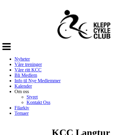
Veksle
navigasjon
Nyheter
Våre treninger
Våre ritt KCC
Bli Medlem
Info til Nye Medlemmer
Kalender
Om oss
Styret
Kontakt Oss
Filarkiv
Temaer
KCC Langtur