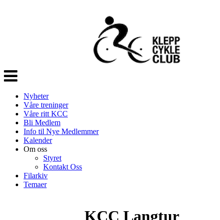
Veksle
navigasjon
Nyheter
Våre treninger
Våre ritt KCC
Bli Medlem
Info til Nye Medlemmer
Kalender
Om oss
Styret
Kontakt Oss
Filarkiv
Temaer
KCC Langtur