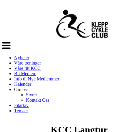
Veksle
navigasjon
Nyheter
Våre treninger
Våre ritt KCC
Bli Medlem
Info til Nye Medlemmer
Kalender
Om oss
Styret
Kontakt Oss
Filarkiv
Temaer
KCC Langtur