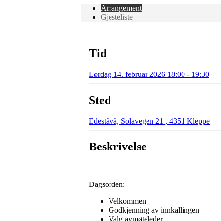
Arrangement
Gjesteliste
Tid
Lørdag 14. februar 2026 18:00 - 19:30
Sted
Edeståvå, Solavegen 21
,
4351 Kleppe
Beskrivelse
Dagsorden:
Velkommen
Godkjenning av innkallingen
Valg avmøteleder