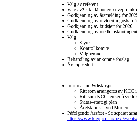
Valg av referent
Valg av2 stk.tilå underskriveprotoko
Godkjenning av årsmelding for 202
Godkjenning av revidert regnskap f
Godkjenning av budsjett for 2026
Godkjenning av medlemskontingent
Valg
Styre
Kontrollkomite
Valgnemnd
Behandling avinnkomne forslag
Årsmøte slutt
Informasjon &diskusjon
Ritt som arrangeres av KCC 
Ritt som KCC tenker å sykle
Status–strategi plan
Åretskrank... ved Morten
Påfølgende Årsfest - Se separat arr
https://www.kleppcc.no/next/events