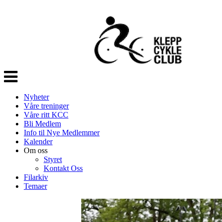
Veksle
navigasjon
Nyheter
Våre treninger
Våre ritt KCC
Bli Medlem
Info til Nye Medlemmer
Kalender
Om oss
Styret
Kontakt Oss
Filarkiv
Temaer