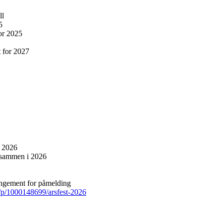
ll
5
or 2025
 for 2027
i 2026
 sammen i 2026
angement for påmelding
/p/1000148699/arsfest-2026