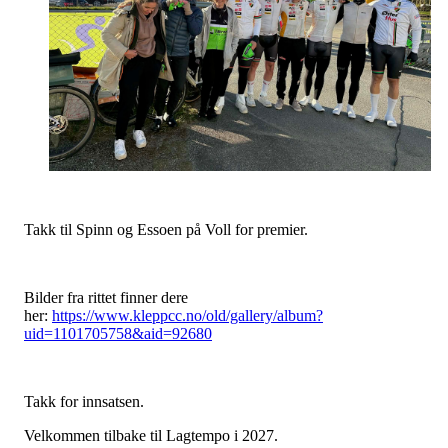
Takk til Spinn og Essoen på Voll for premier.
Bilder fra rittet finner dere
her:
https://www.kleppcc.no/old/gallery/album?
uid=1101705758&aid=92680
Takk for innsatsen.
Velkommen tilbake til Lagtempo i 2027.