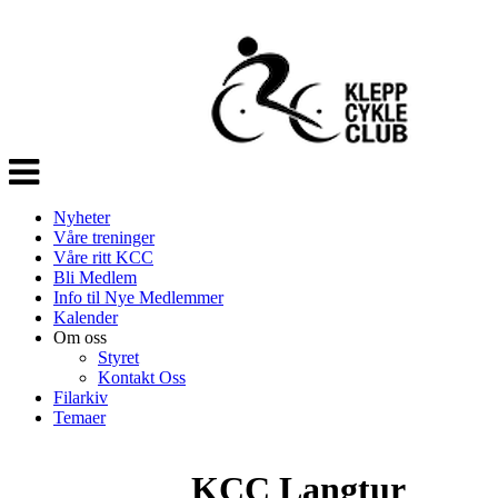
Veksle
navigasjon
Nyheter
Våre treninger
Våre ritt KCC
Bli Medlem
Info til Nye Medlemmer
Kalender
Om oss
Styret
Kontakt Oss
Filarkiv
Temaer
KCC Langtur